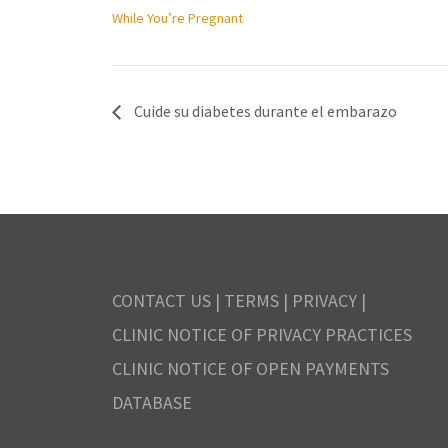
While You’re Pregnant
Cuide su diabetes durante el embarazo
CONTACT US
|
TERMS
|
PRIVACY
|
CLINIC NOTICE OF PRIVACY PRACTICES
CLINIC NOTICE OF OPEN PAYMENTS
DATABASE