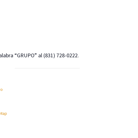
palabra “GRUPO” al (831) 728-0222.
ro
 Map