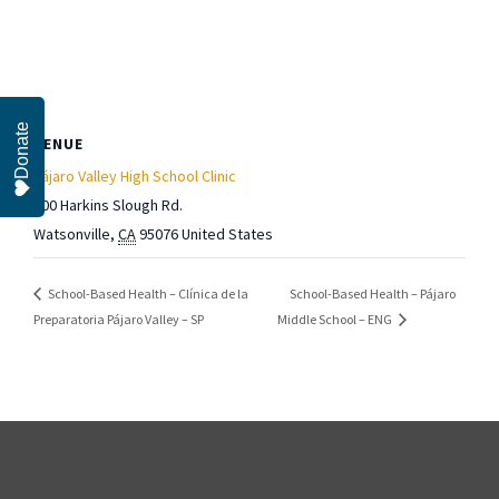
Donate
VENUE
Pájaro Valley High School Clinic
500 Harkins Slough Rd.
Watsonville
,
CA
95076
United States
School-Based Health – Pájaro
School-Based Health – Clínica de la
Preparatoria Pájaro Valley – SP
Middle School – ENG