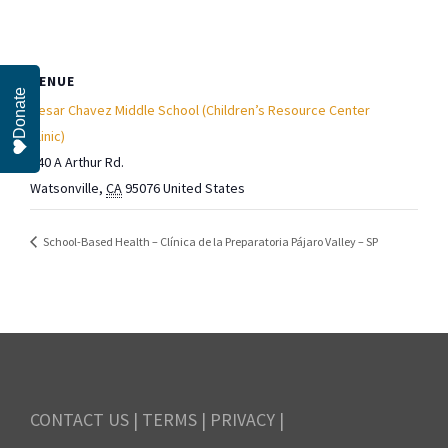
VENUE
Donate
Cesar Chavez Middle School (Children’s Resource Center
Clinic)
440 A Arthur Rd.
Watsonville
,
CA
95076
United States
School-Based Health – Clínica de la Preparatoria Pájaro Valley – SP
CONTACT US
|
TERMS
|
PRIVACY
|